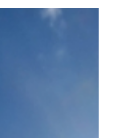
皆様に心よりお見舞い申し上げます。 地震
の被害に加え、被災地では連日厳しい暑さが
続いています。 地震発生から一週間が過ぎ
た今、8,000人（8月3日14:00時点）を超え
る方々が避難生活を余儀なくされている状況
であり、避難環境下における「熱中症」のリ
スクにどう対処していくかは非常に深刻な問
題です。 災害時は、気温の高さだけでな
く、断水・停電や不慣れな環境によるストレ
ス、睡眠不足なども重なり、体調を崩しやす
くなります。 （参考）自然災害時の熱中症
のリスク要因（環境省）「熱中症環境保健マ
ニュアル2022」 p.66 今回の防災だよりで
は、避難生活の中で今すぐ取り組める熱中症
対策について取り上げます。 水分補給や涼
しい服装の工夫、日頃の暑さ情報（気温・湿
度・暑さ指数(WBGT)・熱中症警戒アラート
など）の確認といった基本対策に加え、避難
の状況に合わせて以下のポイントにもご注意