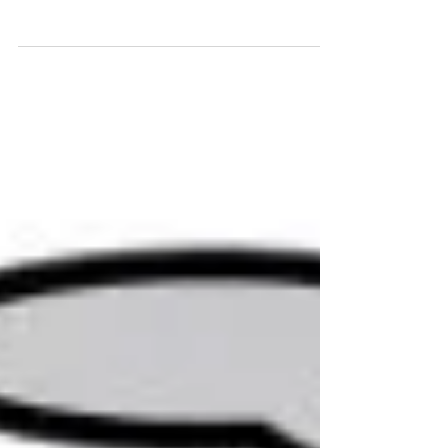
7月も終盤に入り、全国的に梅雨が明けて連
日のように厳しい暑さが続いています。 暑
さへの対策が本格化する時期ですが、みなさ
んは今年度（2026年度）から「熱中症特別
警戒アラート」の運用が少し変わったのをご
存知でしょうか？ 現在、国が発表する熱中
症の注意を呼びかける情報には、危険度に合
わせて2つの段階があります。基準となるの
は、気温だけでなく湿度や輻射熱を考慮した
「暑さ指数（WBGT）」です。 【熱中症警
戒アラート】 暑さ指数が「33以上」と予測
される場合に発表されます。普段以上の熱中
症対策（こまめな水分補給やエアコンの適切
な利用）を呼びかけるものです。 【熱中症
特別警戒アラート】 暑さ指数が「35以上」
という、過去に例のない危険な暑さが予測さ
れる場合に発表される最高レベルの警報で
す。重大な健康被害が生じる恐れがあるた
め、イベントの中止や延期などを検討するレ