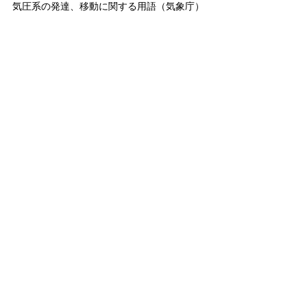
気圧系の発達、移動に関する用語（気象庁）
https://www.jma.go.jp/jma/kishou/know/youg
o_hp/haichi3.html
雪害では、どのような災害が起こるのか（首
相官邸）
https://www.kantei.go.jp/jp/headline/bousai/s
etsugai.html
大雪の原因 ＪＰＣＺ=日本海寒帯気団収束帯
とは（NHK）
https://www3.nhk.or.jp/news/special/saigai/b
asic-knowledge/basic-
knowledge_20221201_01.html
雪下ろし安全10箇条～除雪作業中の事故に注
意しましょう～（国土交通省）
https://www.mlit.go.jp/kokudoseisaku/chisei/k
okudoseisaku_chisei_tk_000139.html