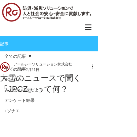
記事
全ての記事
アールシーソリューション株式会社
全ての記事
2025年2月21日
大雪のニュースで聞く
BCPコラム
「JPCZ」って何？
みんなの防災だより
アンケート結果
+ソナエ