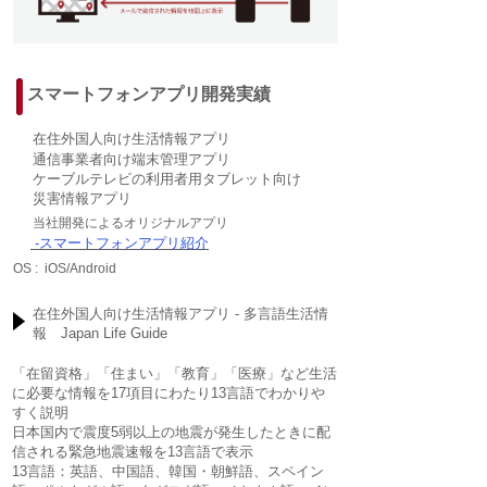
スマートフォンアプリ開発実績
在住外国人向け生活情報アプリ
通信事業者向け端末管理アプリ
ケーブルテレビの利用者用タブレット向け
災害情報アプリ
当社開発によるオリジナルアプリ
-スマートフォンアプリ紹介
OS :
iOS/Android
在住外国人向け生活情報アプリ - 多言語生活情
報 Japan Life Guide
「在留資格」「住まい」「教育」「医療」など生活
に必要な情報を17項目にわたり13言語でわかりや
すく説明
日本国内で震度5弱以上の地震が発生したときに配
信される緊急地震速報を13言語で表示
13言語：英語、中国語、韓国・朝鮮語、スペイン