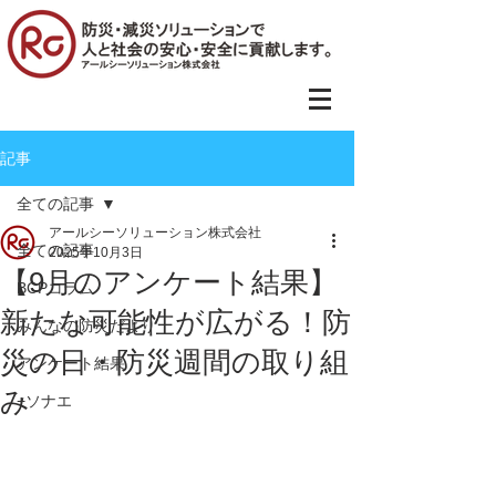
記事
全ての記事
アールシーソリューション株式会社
全ての記事
2025年10月3日
【9月のアンケート結果】
BCPコラム
新たな可能性が広がる！防
みんなの防災だより
災の日・防災週間の取り組
アンケート結果
み
+ソナエ