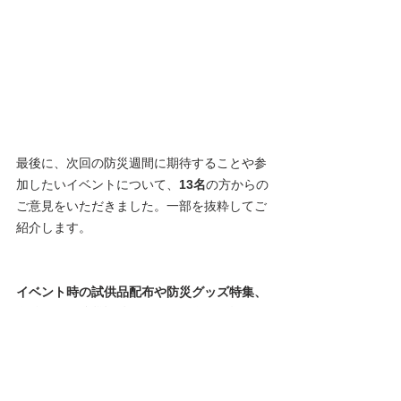
最後に、次回の防災週間に期待することや参
加したいイベントについて、
13名
の方からの
ご意見をいただきました。一部を抜粋してご
紹介します。
イベント時の試供品配布や防災グッズ特集、
自治会での防災訓練、さらには全国規模での
多世代参加型の避難訓練
など、実際に参加し
て学べる取り組みへの関心が高いことがわか
ります。