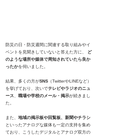
防災の日・防災週間に関連する取り組みやイ
ベントを見聞きしていないと答えた方に、
 ど
のような場所や媒体で周知されていたら良か
ったか
を伺いました。
結果、多くの方が
SNS
（TwitterやLINEなど）
を挙げており、次いで
テレビやラジオのニュ
ース
、
職場や学校のメール・掲示
が続きまし
た。 
また、
地域の掲示板や回覧板、新聞やチラシ
といったアナログな媒体も一定の支持を集め
ており、こうしたデジタルとアナログ双方の