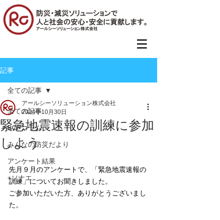
記事
全ての記事
アールシーソリューション株式会社
全ての記事
2024年10月30日
緊急地震速報の訓練に参加
BCPコラム
しよう
みんなの防災だより
アンケート結果
先月９月のアンケートで、「緊急地震速報の
+ソナエ
訓練」についてお聞きしました。
ご参加いただいた方、ありがとうございまし
た。