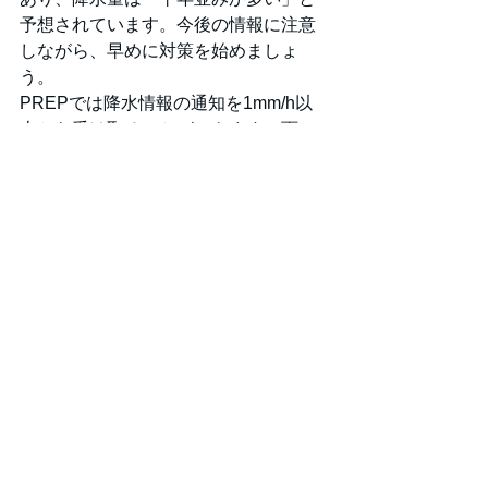
予想されています。今後の情報に注意
しながら、早めに対策を始めましょ
う。
PREPでは降水情報の通知を1mm/h以
上から受け取ることができます。雨の
多い季節に是非お役立てください。
出典
「令和4年の梅雨入りと梅雨明け（速報
値）」（気象庁）
https://www.data.jma.go.jp/cpd/baiu/sok
uhou_baiu.html
「よくある質問集　雨・雪について」
（気象庁）
https://www.jma.go.jp/jma/kishou/know/f
aq/faq1.html