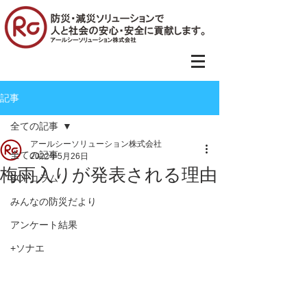
記事
全ての記事
アールシーソリューション株式会社
全ての記事
2022年5月26日
梅雨入りが発表される理由
BCPコラム
みんなの防災だより
アンケート結果
+ソナエ