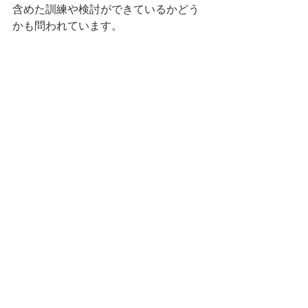
含めた訓練や検討ができているかどう
かも問われています。
東日本大震災は地震・津波・原発事故
という複合災害として、多くの課題を
私たちに突きつけました。さらにその
後も、熊本地震、北海道胆振東部地
震、能登半島地震など、同じ地震災害
でも被害の様相は一つとして同じでは
ありません。次に来る災害では何が起
きるのか。人と組織が生き残るため
に、何を想定し、何を備えるのか。そ
うしたことを、あえてこの「節目」を
きっかけに一人ひとりが考える機会と
することに意味があると思います。
参考