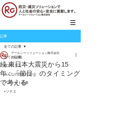
記事
全ての記事
アールシーソリューション株式会社
全ての記事
3月10日
続 東日本大震災から15
BCPコラム
年：「節目」のタイミング
みんなの防災だより
で考える
アンケート結果
+ソナエ