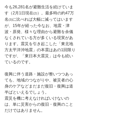
今も26,281名が避難生活を続けていま
す（2月1日現在
）。最多時の約47万
(2)
名
に比べれば大幅に減ってはいます
(3)
が、15年が経った今なお、地震・津
波・原発、様々な理由から避難を余儀
なくされている方が多くいる現実があ
ります。震災を引き起こした「東北地
方太平洋沖地震」の本震はあの1回限り
ですが、「東日本大震災」は今も続い
ているのです。
復興に伴う道路・施設が整いつつあっ
ても、地域のつながりや、被災者の心
身のケアなどまだまだ復旧・復興は道
半ばといえるでしょう。
震災を機に考えなければいけないの
は、単に災害からの復旧・復興のこと
だけではありません。