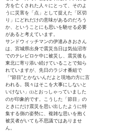
方を亡くされた人々にとって、そのよ
うに災害を「点」として捉えた「区切
り」にどれだけの意味があるのだろう
か、ということにも思いを馳せる必要
があると考えています。
サンドウィッチマンの伊達みきおさん
は、宮城県出身で震災当日は気仙沼市
でのテレビロケ中に被災し、震災後も
東北に寄り添い続けていることで知ら
れていますが、先日のラジオ番組で
「“節目”とかないんだよと現地の方に言
われる。我々はそこを大事にしないと
いけない」
とおっしゃっていました
(1)
のが印象的です。こうした「節目」の
ときにだけ震災を思い出したように特
集する側の姿勢に、複雑な思いを抱く
被災者がいても不思議ではありませ
ん。