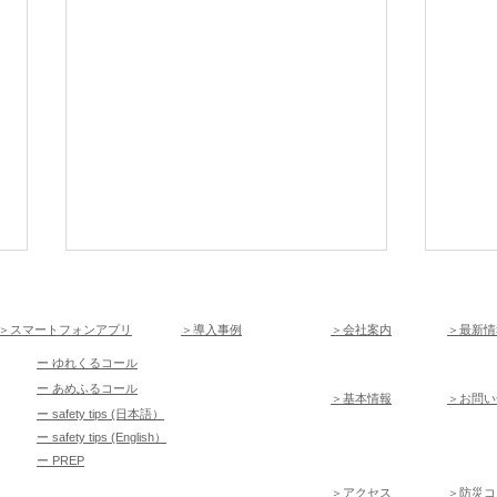
＞スマートフォンアプリ
＞導入事例
＞
会社案内
＞
最新情
ー
ゆれくるコール
ー
あめふるコール
＞
基本情報
＞お問い
ー
safety tips (日本語）
低体
道路封鎖時に避難する
ー
safety tips (English）
ー
PREP
＞
アクセス
＞
​防災