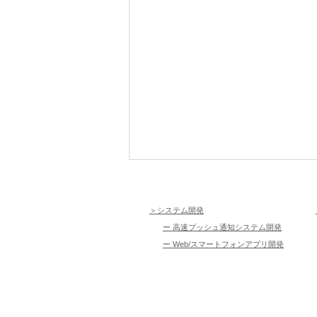
＞システム開発
ー 高速プッシュ通知システム開発
ー Web/スマートフォンアプリ開発
新幹線で地震に遭ったら