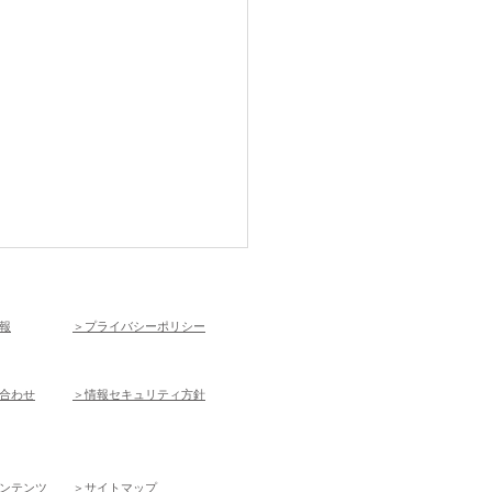
報
＞
プライバシーポリシー
合わせ
＞
情報セキュリティ方針
温症を防ぐには
コンテンツ
＞
​サイトマップ