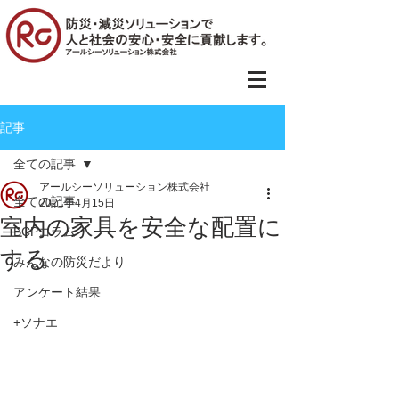
記事
全ての記事
アールシーソリューション株式会社
全ての記事
2021年4月15日
室内の家具を安全な配置に
BCPコラム
する
みんなの防災だより
アンケート結果
+ソナエ