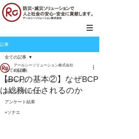
記事
全ての記事
アールシーソリューション株式会社
全ての記事
5月19日
【BCPの基本②】なぜBCP
BCPコラム
は総務に任されるのか
みんなの防災だより
アンケート結果
+ソナエ