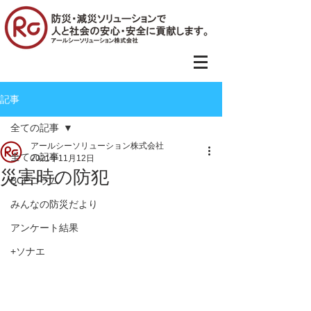
記事
全ての記事
アールシーソリューション株式会社
全ての記事
2021年11月12日
災害時の防犯
BCPコラム
みんなの防災だより
アンケート結果
+ソナエ