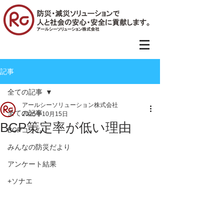
記事
全ての記事
アールシーソリューション株式会社
全ての記事
2025年10月15日
BCP策定率が低い理由
BCPコラム
みんなの防災だより
アンケート結果
+ソナエ