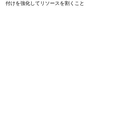
付けを強化してリソースを割くこと
　② BCPを策定するハードルを下げる
こと
であると考えられます。
今後、弊社のBCPコラムではBCPの話
題を中心に、BCPによる事業継続を応
援する記事をご紹介してまいります。
ぜひご覧いただけますと幸いです。
参考文献
内閣府（防災担当）「令和5年度企
業の事業継続及び防災に関する実
態調査（一般統計調査）」（2024
年3月）
<
https://www.bousai.go.jp/kyoiku/ki
gyou/index.html
>