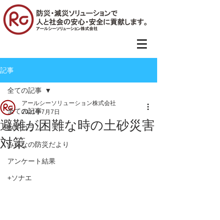
記事
全ての記事
アールシーソリューション株式会社
全ての記事
2021年7月7日
避難が困難な時の土砂災害
BCPコラム
対策
みんなの防災だより
アンケート結果
+ソナエ