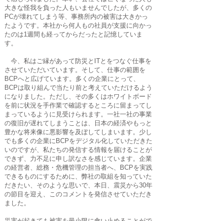
大きな怪我を負った人もいませんでしたが、多くの
PCが壊れてしまう等、事務所内の被害は大きかっ
たようです。本社から何人もの社員が支援に向かっ
たのは1週間も経ってからだったと記憶していま
す。
今、私はご縁があって防災とITとをつなぐ仕事を
させていただいています。そして、仕事の範囲を
BCPへと広げています。多くの企業にとって、
BCPは取り組んで当たり前と考えていただけるよう
になりました。ただし、その多くはホワイトボード
を前に状況を手作業で確認するところに留まってし
まっているように見受けられます。一社一社の事業
の復旧が遅れてしまうことは、日本の経済やもっと
豊かな将来像に悪影響を及ぼしてしまいます。少し
でも多くの企業にBCPをデジタル化していただきた
いのですが、私たちの発信する情報を届けることが
できず、力不足に申し訳なさを感じています。企業
の経営者、総務・危機管理の担当者へ、BCPを実践
できるものにするために、弊社の取組を知っていた
だきたい、そのような思いで、本日、震災から30年
の節目を迎え、このコメントを発信させていただき
ました。
災害が起きても被害を最小限に食い止めることがで